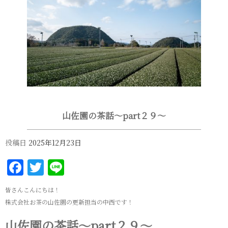
山佐園の茶話～part２９～
投稿日
2025年12月23日
Facebook
Twitter
Line
皆さんこんにちは！
株式会社お茶の山佐園の更新担当の中西です！
山佐園の茶話～part２９～