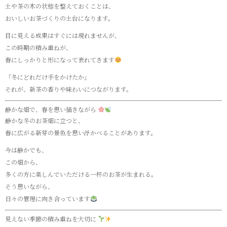
土や茶の木の状態を整えておくことは、
おいしいお茶づくりの土台になります。
目に見える成果はすぐには現れませんが、
この時期の積み重ねが、
春にしっかりと形になって表れてきます
「冬にどれだけ手をかけたか」
それが、新茶の香りや味わいにつながります。
静かな畑で、春を思い描きながら
静かな冬のお茶畑に立つと、
春に広がる新芽の景色を思い浮かべることがあります。
今は静かでも、
この畑から、
多くの方に楽しんでいただける一杯のお茶が生まれる。
そう思いながら、
日々の管理に向き合っています
見えない季節の積み重ねを大切に