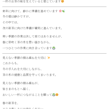
一杯のお茶の味を支えていると感じています
来年に向けて、静かに準備を進めています
冬の畑は静かですが、
その中では、
次の新茶に向けた準備が着実に進んでいます。
寒い季節の作業は決して楽ではありませんが、
春に芽吹く茶の木を思い描きながら、
一つひとつの作業に向き合っています
見えない季節の積み重ねを大切に
これからも、
冬の手入れを大切にしながら、
茶の木の健康と品質を守ってまいります。
見えない季節の積み重ねが、
皆さまのもとへ届く、
おいしい一杯につながることを願って
春の新茶を、
どうぞ楽しみにお待ちください。