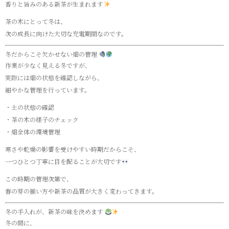
香りと旨みのある新茶が生まれます
茶の木にとって冬は、
次の成長に向けた大切な充電期間なのです。
冬だからこそ欠かせない畑の管理
作業が少なく見える冬ですが、
実際には畑の状態を確認しながら、
細やかな管理を行っています。
・土の状態の確認
・茶の木の様子のチェック
・畑全体の環境管理
寒さや乾燥の影響を受けやすい時期だからこそ、
一つひとつ丁寧に目を配ることが大切です
この時期の管理次第で、
春の芽の揃い方や新茶の品質が大きく変わってきます。
冬の手入れが、新茶の味を決めます
冬の間に、