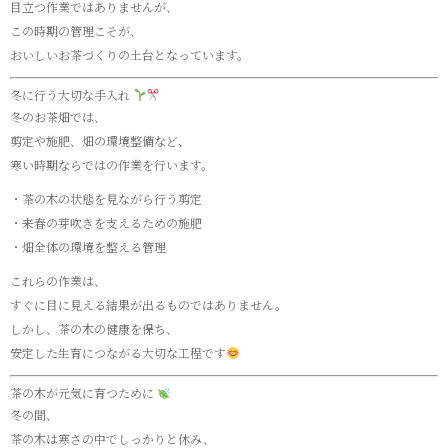
目立つ作業ではありませんが、
この時期の管理こそが、
おいしいお茶づくりの土台となっています。
冬に行う大切な手入れ
冬のお茶畑では、
剪定や施肥、畑の環境整備など、
寒い時期ならではの作業を行います。
・茶の木の状態を見ながら行う剪定
・来春の芽吹きを支えるための施肥
・畑全体の環境を整える管理
これらの作業は、
すぐに目に見える結果が出るものではありません。
しかし、茶の木の健康を保ち、
安定した生育につながる大切な工程です
茶の木が元気に育つために
冬の間、
茶の木は寒さの中でしっかりと休み、