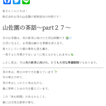
Facebook
Twitter
Line
皆さんこんにちは！
株式会社お茶の山佐園の更新担当の中西です！
山佐園の茶話～part２７～
冬のお茶畑は、次の新茶に向けた大切な時期です
12月になると、お茶畑は静かな季節を迎えます。
青々としていた畑の景色も落ち着き、
一見すると作業が少ないように見えるかもしれません
しかし実は、冬は
次の新茶に向けた、とても大切な準備期間
でもあります。
茶の木は、寒さの中で力を蓄えています
冬の寒さの中で、
茶の木はしっかりと休みながら、
春に芽吹くための力を蓄えています。
この「休む時間」があるからこそ、
春には元気な新芽が育ち、