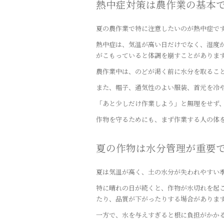
熱中症対策は農作業の基本
夏の農作業で特に注意したいのが熱中症で
熱中症は、気温が高い日だけでなく、湿度
がこもっていると体調を崩すことがありま
農作業中は、のどが渇く前に水分を取るこ
また、帽子、通気性のよい服装、首元を冷
「あと少しだけ作業しよう」と無理をせず
作物を守るためにも、まず作業する人の体
夏の作物は水分管理が重要
夏は気温が高く、土の水分が失われやすい
特に晴れの日が続くと、作物が水切れを起
たり、品質が下がったりする場合がありま
一方で、水を与えすぎると根に負担がかか