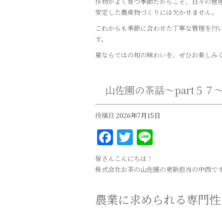
作物がよく育つ季節だからこそ、日々の管
安定した農産物づくりには欠かせません。
これからも季節に合わせた丁寧な管理を行
す。
夏ならではの旬の味わいを、ぜひお楽しみ
山佐園の茶話～part５７
投稿日
2026年7月15日
Facebook
Twitter
Line
皆さんこんにちは！
株式会社お茶の山佐園の更新担当の中西で
農業に求められる専門性