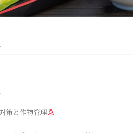
～
す！
対策と作物管理