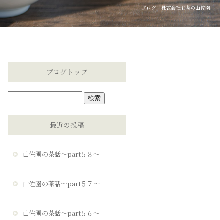
ブログ｜株式会社お茶の山佐園
ブログトップ
最近の投稿
山佐園の茶話～part５８～
山佐園の茶話～part５７～
山佐園の茶話～part５６～