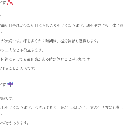
です
す。
が高い日や風が少ない日にも起こりやすくなります。朝や夕方でも、体に熱
す。
とが大切です。汗を多くかく時期は、塩分補給も意識します。
やす工夫なども役立ちます。
、体調に少しでも違和感がある時は休むことが大切です。
を守ることが大切です。
です
季節です。
こしやすくなります。水切れすると、葉がしおれたり、実の付き方に影響し
す。
る作物もあります。