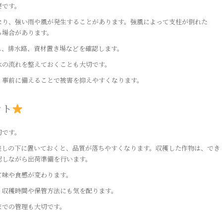
要です。
なり、強い雨や風が発生することがあります。強風によって支柱が倒れた
る場合があります。
ス、排水路、資材置き場などを確認します。
水の流れを整えておくことも大切です。
、事前に備えることで被害を抑えやすくなります。
ント
切です。
差しの下に置いておくと、品質が落ちやすくなります。収穫した作物は、でき
認しながら出荷準備を行います。
て味や食感が変わります。
、収穫時間や保管方法にも気を配ります。
までの管理も大切です。