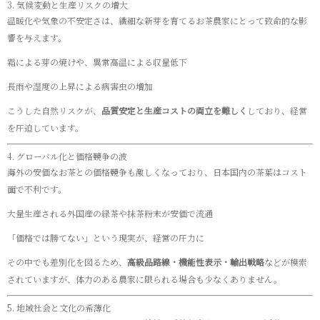
3. 気候変動と生産リスクの増大
温暖化や気象の不安定さは、繊細な新芽を育てるお茶農家にとって致命的な影
響を与えます。
霜による芽の焼けや、異常高温による収量低下
長雨や湿度の上昇による病害虫の増加
こうした自然リスクが、
品質安定と生産コストの両立を難しく
しており、経営
を圧迫しています。
4. グローバル化と価格競争の波
海外の安価なお茶との価格競争も激しくなっており、日本国内の茶葉はコスト
面で不利です。
大量生産される外国産の緑茶や抹茶粉末が安価で流通
「価格では勝てない」という現実が、経営の圧力に
その中でも差別化を図るため、
高級品路線・機能性表示・輸出戦略
などが模索
されていますが、体力のある農家に限られる場合も少なくありません。
5. 地域社会と文化の希薄化