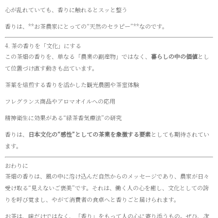
心が乱れていても、香りに触れるとスッと整う
香りは、**お茶農家にとっての“天然のセラピー”**なのです。
4. 茶の香りを「文化」にする
この茶畑の香りを、単なる「農業の副産物」ではなく、
暮らしの中の価値
とし
て位置づけ直す動きも出ています。
茶葉を焙煎する香りを活かした観光農園や茶室体験
フレグランス商品やアロマオイルへの応用
精神衛生に効果がある“緑茶香気療法”の研究
香りは、
日本文化の“感性”としての茶業を象徴する要素
としても期待されてい
ます。
おわりに
茶畑の香りは、風の中に溶け込んだ自然からのメッセージであり、農家が日々
受け取る“見えないご褒美”です。それは、働く人の心を癒し、文化としての誇
りを呼び覚まし、やがて消費者の食卓へと香りごと届けられます。
お茶は、味だけではなく、「香り」をもって人の心に寄り添うもの。ぜひ、次