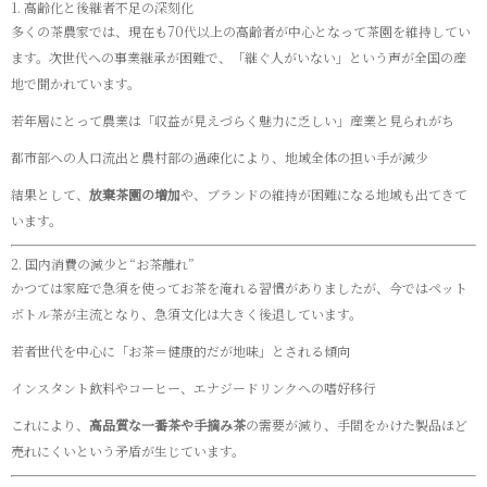
1. 高齢化と後継者不足の深刻化
多くの茶農家では、現在も70代以上の高齢者が中心となって茶園を維持してい
ます。次世代への事業継承が困難で、「継ぐ人がいない」という声が全国の産
地で聞かれています。
若年層にとって農業は「収益が見えづらく魅力に乏しい」産業と見られがち
都市部への人口流出と農村部の過疎化により、地域全体の担い手が減少
結果として、
放棄茶園の増加
や、ブランドの維持が困難になる地域も出てきて
います。
2. 国内消費の減少と“お茶離れ”
かつては家庭で急須を使ってお茶を淹れる習慣がありましたが、今ではペット
ボトル茶が主流となり、急須文化は大きく後退しています。
若者世代を中心に「お茶＝健康的だが地味」とされる傾向
インスタント飲料やコーヒー、エナジードリンクへの嗜好移行
これにより、
高品質な一番茶や手摘み茶
の需要が減り、手間をかけた製品ほど
売れにくいという矛盾が生じています。