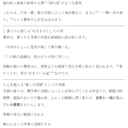
摘み取り直前の新芽から漂う“緑の密”のような香気
これらは、天気・風・葉の状態によって毎日異なり、まさに**「一期一会の香
り」**として農家の心を包み込みます。
2. 香りから感じる“生きものとしての茶”
農家は、香りから茶葉の状態を直感的に読み取ります。
「今日はちょっと湿気が強くて葉が重いな」
「この畝の品種は、雨上がりが特に芳しい」
経験を積んだ農家ほど、視覚よりも嗅覚で変化を感じ取ると言われます。**香
りこそが、茶の“生きている証”**なのです。
3. 心を整える“癒しの空間”としての茶畑
茶畑の香りは、農作業の合間にふっと心を和らげてくれる存在です。朝露の時
間帯、摘採のあとの夕暮れ時、ふとした瞬間に漂う香りが、
自然と一体になっ
ている感覚
をもたらします。
季節の変化に敏感になれる
無心になって作業に没頭できる