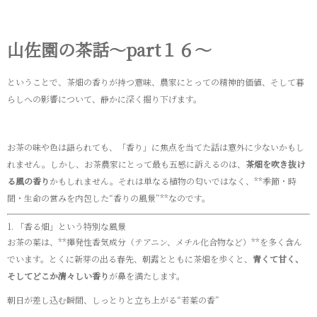
山佐園の茶話～part１６～
ということで、茶畑の香りが持つ意味、農家にとっての精神的価値、そして暮
らしへの影響について、静かに深く掘り下げます。
お茶の味や色は語られても、「香り」に焦点を当てた話は意外に少ないかもし
れません。しかし、お茶農家にとって最も五感に訴えるのは、
茶畑を吹き抜け
る風の香り
かもしれません。それは単なる植物の匂いではなく、**季節・時
間・生命の営みを内包した“香りの風景”**なのです。
1. 「香る畑」という特別な風景
お茶の葉は、**揮発性香気成分（テアニン、メチル化合物など）**を多く含ん
でいます。とくに新芽の出る春先、朝露とともに茶畑を歩くと、
青くて甘く、
そしてどこか清々しい香り
が鼻を満たします。
朝日が差し込む瞬間、しっとりと立ち上がる“若葉の香”