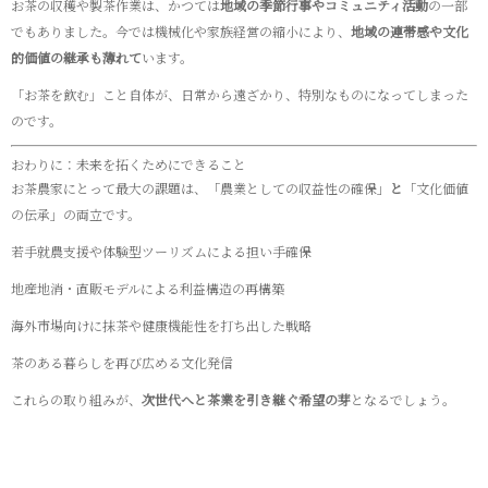
お茶の収穫や製茶作業は、かつては
地域の季節行事やコミュニティ活動
の一部
でもありました。今では機械化や家族経営の縮小により、
地域の連帯感や文化
的価値の継承も薄れて
います。
「お茶を飲む」こと自体が、日常から遠ざかり、特別なものになってしまった
のです。
おわりに：未来を拓くためにできること
お茶農家にとって最大の課題は、「農業としての収益性の確保」
と
「文化価値
の伝承」の両立です。
若手就農支援や体験型ツーリズムによる担い手確保
地産地消・直販モデルによる利益構造の再構築
海外市場向けに抹茶や健康機能性を打ち出した戦略
茶のある暮らしを再び広める文化発信
これらの取り組みが、
次世代へと茶業を引き継ぐ希望の芽
となるでしょう。