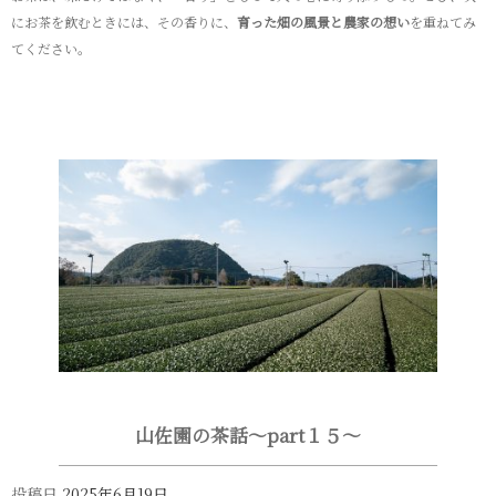
にお茶を飲むときには、その香りに、
育った畑の風景と農家の想い
を重ねてみ
てください。
山佐園の茶話～part１５～
投稿日
2025年6月19日