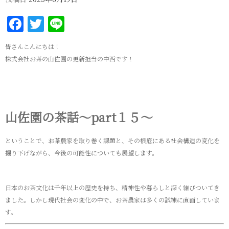
Facebook
Twitter
Line
皆さんこんにちは！
株式会社お茶の山佐園の更新担当の中西です！
山佐園の茶話～part１５～
ということで、お茶農家を取り巻く課題と、その根底にある社会構造の変化を
掘り下げながら、今後の可能性についても展望します。
日本のお茶文化は千年以上の歴史を持ち、精神性や暮らしと深く結びついてき
ました。しかし現代社会の変化の中で、お茶農家は多くの試練に直面していま
す。