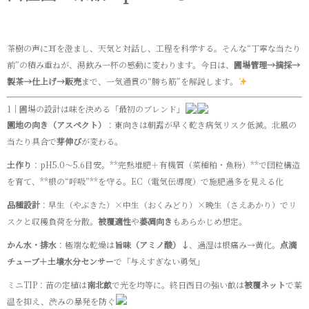
茶樹の声に耳を澄まし、天気と対話し、工程を科学する。そんな“丁寧な当たり
前”の積み重ねが、湯飲み一杯の感動に変わります。今日は、
圃場管理→摘採→
製茶→仕上げ→販売
まで、一気通貫の“勝ち筋”を解説します。
1｜圃場の設計は味を決める「最初のブレンド」
園地の向き（アスペクト）
：東向きは朝露が早く乾き病気リスク低減。北風の
当たり具合で
芽伸び
が変わる。
土作り
：pH5.0〜5.6目安。**完熟堆肥＋有機質（菜種粕・魚粉）**で団粒構造
を育て、**根の“呼吸”**を守る。EC（電気伝導度）で施肥過多を見える化
品種設計
：早生（やぶきた）×中生（おくみどり）×晩生（さえあかり）でリ
スクと収穫負荷を分散。
被覆適性
や
萎凋向き
もあらかじめ想定。
かん水・排水
：極端な乾燥は
旨味（アミノ酸）↓
、過湿は根痛み→黄化。
点滴
チューブ＋土壌水分センサー
で「与えすぎない勇気」
ミニTIP：苗の定植は
南北畝
で光を均等に。終日西日の強い畝は
被覆ネット
で葉
温を抑え、渋みの暴発を防ぐ