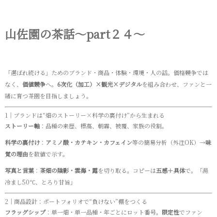
山佐園の茶話～part２４～
「選ばれ続ける」ためのブランド・商品・体験・環境・人の話。価格競争では
なく、
価値競争
へ。
6次化（加工）×観光×デジタル
を組み合わせ、ファンと一
緒に育つ茶園を目指しましょう。
1｜ブランドは“畑のストーリー×科学の裏付け”から生まれる
ストーリー軸
：品種の来歴、標高、朝霧、被覆、家族の役割。
科学の裏付け
：
アミノ酸・カテキン・カフェイン
等の簡易分析（外注OK）→
味
覚の理由
を数値で示す。
写真と言葉
：
茶畑の陰影・雲海・露
を切り取る。コピーは
五感＋具体
で。「湯
冷まし50℃、とろり甘旨」
2｜商品設計：ポートフォリオで“負けない”棚をつくる
フラッグシップ
：単一畑・単一品種・年ごとにロット番号。
限定性
でファン