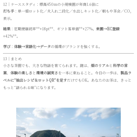
12｜ケーススタディ：標高450mの小規模園が年商1.6倍に
打ち手
：単一畑ロット化／火入れ二段化／水出しキット化／朝もや茶会／CO₂
表示。
結果
：定期便継続率**+18pt**、ギフト客単価**+27%
、来園→EC登録
+42%**。
学び
：
体験→言語化→データ
の循環がブランドを強くする。
13｜まとめ
小さな茶園でも、大きな物語を育てられます。鍵は、
畑のリアル
と
科学の言
葉
、
体験の楽しさ
と
環境の誠実さ
を一本に束ねること。今日の一歩は、
製品ラ
ベルに“抽出レシピ＆ロットQR”を足す
だけでもOK。あなたのお茶は、きっと
もっと“語られる味”になります。