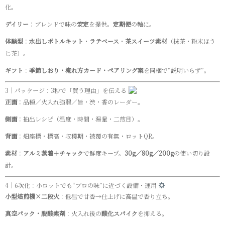
化。
デイリー
：ブレンドで味の
安定
を提供。
定期便
の軸に。
体験型
：
水出しボトルキット
・
ラテベース
・
茶スイーツ素材
（抹茶・粉末ほう
じ茶）。
ギフト
：
季節しおり・淹れ方カード・ペアリング案
を同梱で“説明いらず”。
3｜パッケージ：3秒で「買う理由」を伝える
正面
：品種／火入れ強弱／旨・渋・香のレーダー。
側面
：抽出レシピ（温度・時間・湯量・二煎目）。
背面
：畑座標・標高・収穫期・被覆の有無・ロットQR。
素材
：
アルミ蒸着＋チャック
で鮮度キープ。
30g／80g／200g
の使い切り設
計。
4｜6次化：小ロットでも“プロの味”に近づく設備・運用
小型焙煎機×二段火
：低温で甘香→仕上げに高温で香り立ち。
真空パック・脱酸素剤
：火入れ後の
酸化スパイク
を抑える。