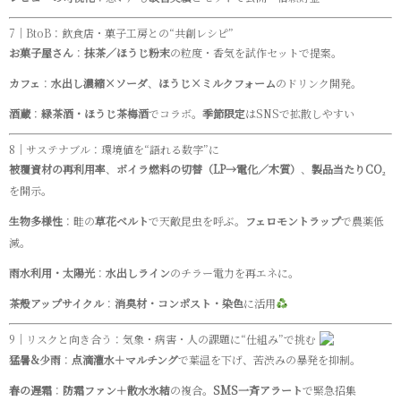
7｜BtoB：飲食店・菓子工房との“共創レシピ”
お菓子屋さん
：
抹茶／ほうじ粉末
の粒度・香気を試作セットで提案。
カフェ
：
水出し濃縮×ソーダ
、
ほうじ×ミルクフォーム
のドリンク開発。
酒蔵
：
緑茶酒・ほうじ茶梅酒
でコラボ。
季節限定
はSNSで拡散しやすい
8｜サステナブル：環境値を“語れる数字”に
被覆資材の再利用率
、
ボイラ燃料の切替（LP→電化／木質）
、
製品当たりCO₂
を開示。
生物多様性
：畦の
草花ベルト
で天敵昆虫を呼ぶ。
フェロモントラップ
で農薬低
減。
雨水利用・太陽光
：
水出しライン
のチラー電力を再エネに。
茶殻アップサイクル
：
消臭材・コンポスト・染色
に活用
9｜リスクと向き合う：気象・病害・人の課題に“仕組み”で挑む
猛暑&少雨
：
点滴灌水＋マルチング
で葉温を下げ、苦渋みの暴発を抑制。
春の遅霜
：
防霜ファン＋散水氷結
の複合。
SMS一斉アラート
で緊急招集