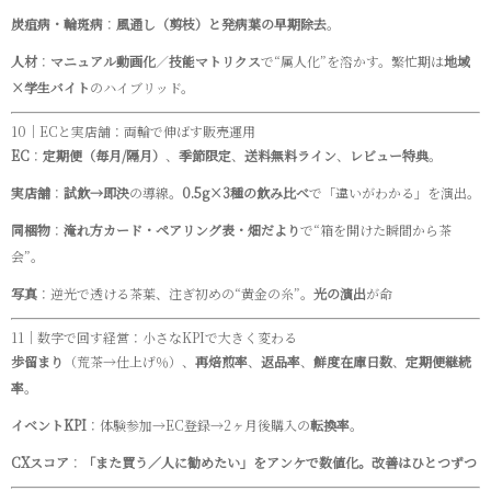
炭疽病・輪斑病
：
風通し（剪枝）と発病葉の早期除去
。
人材
：
マニュアル動画化
／
技能マトリクス
で“属人化”を溶かす。繁忙期は
地域
×学生バイト
のハイブリッド。
10｜ECと実店舗：両輪で伸ばす販売運用
EC
：
定期便（毎月/隔月）
、
季節限定
、
送料無料ライン
、
レビュー特典
。
実店舗
：
試飲→即決
の導線。
0.5g×3種の飲み比べ
で「違いがわかる」を演出。
同梱物
：
淹れ方カード・ペアリング表・畑だより
で“箱を開けた瞬間から茶
会”。
写真
：逆光で透ける茶葉、注ぎ初めの“黄金の糸”。
光の演出
が命
11｜数字で回す経営：小さなKPIで大きく変わる
歩留まり
（荒茶→仕上げ％）、
再焙煎率
、
返品率
、
鮮度在庫日数
、
定期便継続
率
。
イベントKPI
：体験参加→EC登録→2ヶ月後購入の
転換率
。
CXスコア
：
「また買う／人に勧めたい」をアンケで数値化。改善はひとつずつ