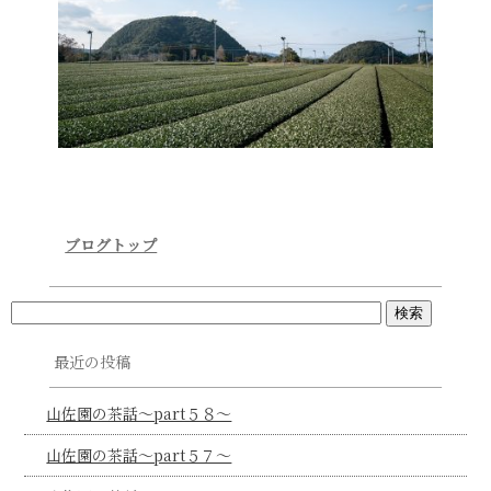
ブログトップ
最近の投稿
山佐園の茶話～part５８～
山佐園の茶話～part５７～