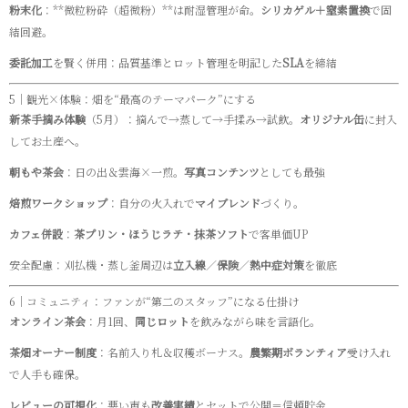
粉末化
：**微粒粉砕（超微粉）**は耐湿管理が命。
シリカゲル＋窒素置換
で固
結回避。
委託加工
を賢く併用：品質基準とロット管理を明記した
SLA
を締結
5｜観光×体験：畑を“最高のテーマパーク”にする
新茶手摘み体験
（5月）：摘んで→蒸して→手揉み→試飲。
オリジナル缶
に封入
してお土産へ。
朝もや茶会
：日の出＆雲海×一煎。
写真コンテンツ
としても最強
焙煎ワークショップ
：自分の火入れで
マイブレンド
づくり。
カフェ併設
：
茶プリン・ほうじラテ・抹茶ソフト
で客単価UP
安全配慮：刈払機・蒸し釜周辺は
立入線
／
保険
／
熱中症対策
を徹底
6｜コミュニティ：ファンが“第二のスタッフ”になる仕掛け
オンライン茶会
：月1回、
同じロット
を飲みながら味を言語化。
茶畑オーナー制度
：名前入り札＆収穫ボーナス。
農繁期ボランティア
受け入れ
で人手も確保。
レビューの可視化
：悪い声も
改善実績
とセットで公開＝信頼貯金