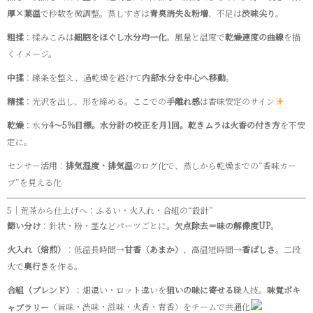
厚×葉温
で秒数を微調整。蒸しすぎは
青臭消失＆粉増
、不足は
渋味尖り
。
粗揉
：揉みこみは
細胞をほぐし水分均一化
。風量と温度で
乾燥速度の曲線
を描
くイメージ。
中揉
：線条を整え、過乾燥を避けて
内部水分を中心へ移動
。
精揉
：光沢を出し、形を締める。ここでの
手離れ感
は香味安定のサイン
乾燥
：水分
4〜5%目標。水分計の校正を月1回。乾きムラは火香の付き方
を不安
定に。
センサー活用：
排気湿度・排気温
のログ化で、蒸しから乾燥までの“香味カー
ブ”を見える化
5｜荒茶から仕上げへ：ふるい・火入れ・合組の“設計”
篩い分け
：針状・粉・茎などパーツごとに。
欠点除去＝味の解像度UP
。
火入れ（焙煎）
：低温長時間→
甘香（あまか）
、高温短時間→
香ばしさ
。二段
火で
奥行き
を作る。
合組（ブレンド）
：畑違い・ロット違いを
狙いの味に寄せる
職人技。
味覚ボキ
（旨味・渋味・滋味・火香・青香）をチームで共通化
ャブラリー