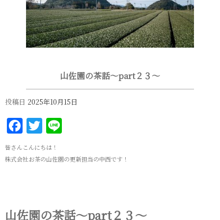
山佐園の茶話～part２３～
投稿日
2025年10月15日
Facebook
Twitter
Line
皆さんこんにちは！
株式会社お茶の山佐園の更新担当の中西です！
山佐園の茶話～part２３～