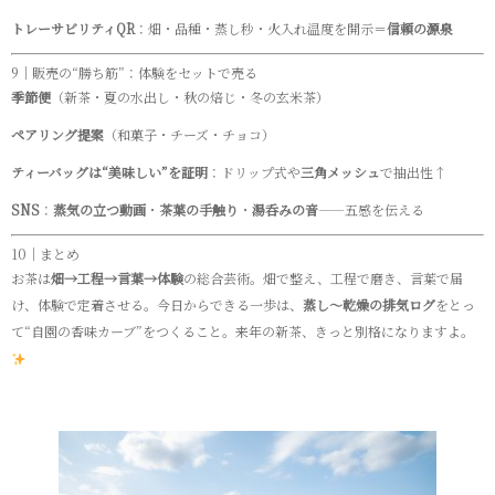
トレーサビリティQR
：畑・品種・蒸し秒・火入れ温度を開示＝
信頼の源泉
9｜販売の“勝ち筋”：体験をセットで売る
季節便
（新茶・夏の水出し・秋の焙じ・冬の玄米茶）
ペアリング提案
（和菓子・チーズ・チョコ）
ティーバッグは“美味しい”を証明
：ドリップ式や
三角メッシュ
で抽出性↑
SNS
：
蒸気の立つ動画
・
茶葉の手触り
・
湯呑みの音
——五感を伝える
10｜まとめ
お茶は
畑→工程→言葉→体験
の総合芸術。畑で整え、工程で磨き、言葉で届
け、体験で定着させる。今日からできる一歩は、
蒸し〜乾燥の排気ログ
をとっ
て“自園の香味カーブ”をつくること。来年の新茶、きっと別格になりますよ。