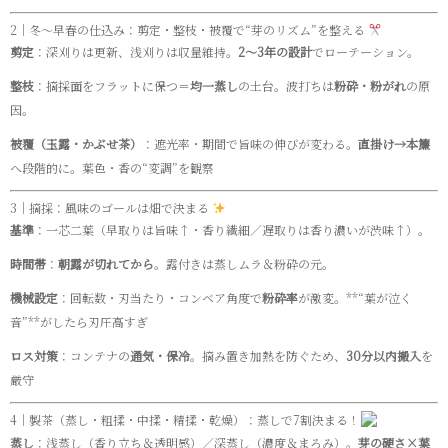
2｜冬〜早春の仕込み：剪定・整枝・被覆で“芽のリズム”を整える
剪定
：深刈りは更新、浅刈りは収量維持。
2〜3年の設計
でローテーション。
整枝
：摘採面をフラットに保つ＝
均一蒸し
の土台。波打ちは
粉砕・粉がれ
の原
因。
被覆（玉露・かぶせ茶）
：遮光率・期間で旨味の伸びが変わる。
直掛け→本簾
へ段階的に。葉色・香の“変調”を観察
3｜摘採：風味のゴールは畑で決まる
基準
：一芯二葉（早取りは旨味↑・香り繊細／遅取りは香り濃いが渋味↑）。
時間帯
：
朝露が切れてから
。露付きは蒸しムラ＆粉砕の元。
機械設定
：回転数・刃当たり・コンベア角度で
粉砕率
が激変。**“葉が泣く
音”**がしたら刃圧高すぎ
ロス対策
：コンテナの
通気・保冷
。摘み置き加熱を防ぐため、
30分以内搬入
を
厳守
4｜製茶（蒸し・粗揉・中揉・精揉・乾燥）：蒸しで7割決まる！
蒸し
：浅蒸し（香り立ち＆透明感）／深蒸し（濃度＆まろみ）。
芽の硬さ×葉