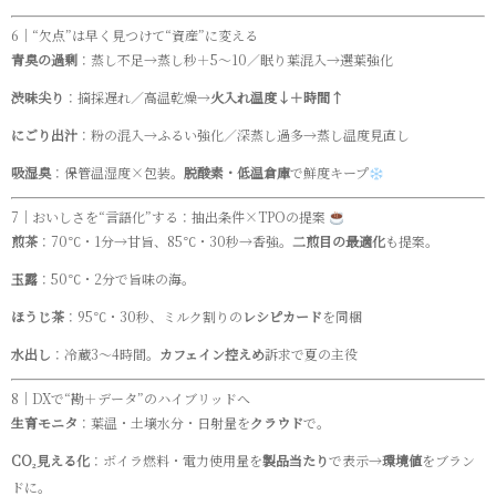
6｜“欠点”は早く見つけて“資産”に変える
青臭の過剰
：蒸し不足→蒸し秒＋5〜10／眠り葉混入→選葉強化
渋味尖り
：摘採遅れ／高温乾燥→
火入れ温度↓＋時間↑
にごり出汁
：粉の混入→ふるい強化／深蒸し過多→蒸し温度見直し
吸湿臭
：保管温湿度×包装。
脱酸素・低温倉庫
で鮮度キープ
7｜おいしさを“言語化”する：抽出条件×TPOの提案
煎茶
：70℃・1分→甘旨、85℃・30秒→香強。
二煎目の最適化
も提案。
玉露
：50℃・2分で旨味の海。
ほうじ茶
：95℃・30秒、ミルク割りの
レシピカード
を同梱
水出し
：冷蔵3〜4時間。
カフェイン控えめ
訴求で夏の主役
8｜DXで“勘＋データ”のハイブリッドへ
生育モニタ
：葉温・土壌水分・日射量を
クラウド
で。
CO₂見える化
：ボイラ燃料・電力使用量を
製品当たり
で表示→
環境値
をブラン
ドに。