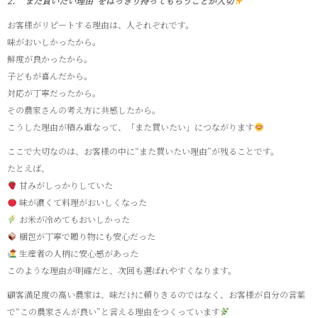
2．“また買いたい理由”をはっきり持ってもらうことが大切
お客様がリピートする理由は、人それぞれです。
味がおいしかったから。
鮮度が良かったから。
子どもが喜んだから。
対応が丁寧だったから。
その農家さんの考え方に共感したから。
こうした理由が積み重なって、「また買いたい」につながります
ここで大切なのは、お客様の中に“また買いたい理由”が残ることです。
たとえば、
甘みがしっかりしていた
味が濃くて料理がおいしくなった
お米が冷めてもおいしかった
梱包が丁寧で贈り物にも安心だった
生産者の人柄に安心感があった
このような理由が明確だと、次回も選ばれやすくなります。
顧客満足度の高い農家は、味だけに頼りきるのではなく、お客様が自分の言葉
で“この農家さんが良い”と言える理由をつくっています