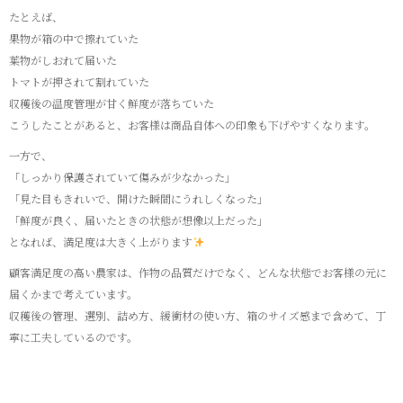
たとえば、
果物が箱の中で擦れていた
葉物がしおれて届いた
トマトが押されて割れていた
収穫後の温度管理が甘く鮮度が落ちていた
こうしたことがあると、お客様は商品自体への印象も下げやすくなります。
一方で、
「しっかり保護されていて傷みが少なかった」
「見た目もきれいで、開けた瞬間にうれしくなった」
「鮮度が良く、届いたときの状態が想像以上だった」
となれば、満足度は大きく上がります
顧客満足度の高い農家は、作物の品質だけでなく、どんな状態でお客様の元に
届くかまで考えています。
収穫後の管理、選別、詰め方、緩衝材の使い方、箱のサイズ感まで含めて、丁
寧に工夫しているのです。