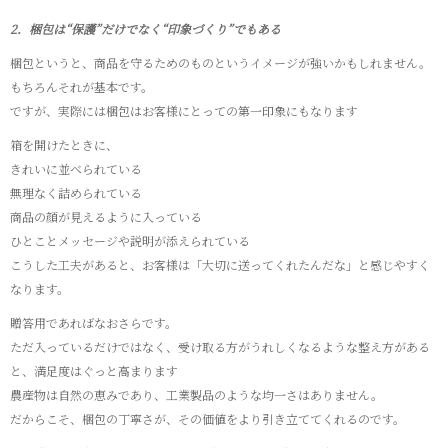
2．梱包は“保護”だけでなく“印象づくり”でもある
梱包というと、商品を守るためのものというイメージが強いかもしれません。
もちろんそれが基本です。
ですが、実際には梱包はお客様にとっての第一印象にもなります
箱を開けたときに、
きれいに並べられている
無理なく詰められている
商品の顔が見えるように入っている
ひとことメッセージや説明が添えられている
こうした工夫があると、お客様は「大切に送ってくれたんだな」と感じやすく
なります。
贈答用であればなおさらです。
ただ入っているだけではなく、受け取る方がうれしくなるような整え方がある
と、満足度はぐっと高まります
農産物は自然の恵みであり、工業製品のような均一さはありません。
だからこそ、梱包の丁寧さが、その価値をより引き立ててくれるのです。