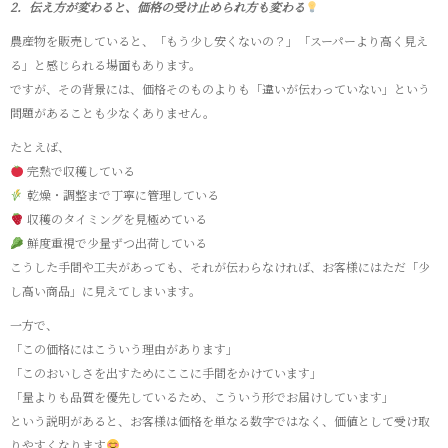
2．伝え方が変わると、価格の受け止められ方も変わる
農産物を販売していると、「もう少し安くないの？」「スーパーより高く見え
る」と感じられる場面もあります。
ですが、その背景には、価格そのものよりも「違いが伝わっていない」という
問題があることも少なくありません。
たとえば、
完熟で収穫している
乾燥・調整まで丁寧に管理している
収穫のタイミングを見極めている
鮮度重視で少量ずつ出荷している
こうした手間や工夫があっても、それが伝わらなければ、お客様にはただ「少
し高い商品」に見えてしまいます。
一方で、
「この価格にはこういう理由があります」
「このおいしさを出すためにここに手間をかけています」
「量よりも品質を優先しているため、こういう形でお届けしています」
という説明があると、お客様は価格を単なる数字ではなく、価値として受け取
りやすくなります