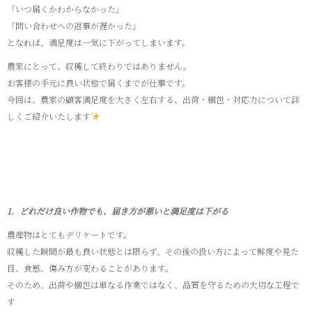
「いつ届くかわからなかった」
「問い合わせへの返事が遅かった」
となれば、満足度は一気に下がってしまいます。
農家にとって、収穫して終わりではありません。
お客様の手元に良い状態で届くまでが仕事です。
今回は、農家の顧客満足度を大きく左右する、出荷・梱包・対応力について詳
しくご紹介いたします
1．どれだけ良い作物でも、届き方が悪いと満足度は下がる
農産物はとてもデリケートです。
収穫した瞬間が最も良い状態とは限らず、その後の扱い方によって鮮度や見た
目、食感、傷み方が変わることがあります。
そのため、出荷や梱包は単なる作業ではなく、品質を守るための大切な工程で
す