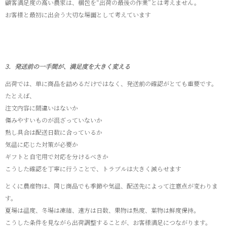
顧客満足度の高い農家は、梱包を“出荷の最後の作業”とは考えません。
お客様と最初に出会う大切な場面として考えています
3．発送前の一手間が、満足度を大きく変える
出荷では、単に商品を詰めるだけではなく、発送前の確認がとても重要です。
たとえば、
注文内容に間違いはないか
傷みやすいものが混ざっていないか
熟し具合は配送日数に合っているか
気温に応じた対策が必要か
ギフトと自宅用で対応を分けるべきか
こうした確認を丁寧に行うことで、トラブルは大きく減らせます
とくに農産物は、同じ商品でも季節や気温、配送先によって注意点が変わりま
す。
夏場は温度、冬場は凍結、遠方は日数、果物は熟度、葉物は鮮度保持。
こうした条件を見ながら出荷調整することが、お客様満足につながります。