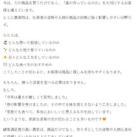
今は、ただ商品を買うだけでなく、「誰が作っているのか」を大切にするお客
様も増えています。
とくに農産物は、生産者の姿勢や人柄が商品の印象に強く影響しやすい分野で
す。
たとえば、
どんな思いで栽培しているのか
どんな土地で育てているのか
日々どんな工夫をしているのか
どんな食べ方がおすすめか
こうしたことが伝わると、お客様は商品に親しみを持ちやすくなります。
もちろん、飾った言葉を並べる必要はありません。
むしろ、
「今年は暑さが厳しくて苦労しました」
「雨の影響を受けましたが、その中でも味を落とさないよう工夫しました」
「家族でも食べて、本当においしいと思えるものを出しています」
というような、素直な言葉の方が伝わることも多いものです
顧客満足度の高い農家は、商品だけでなく、作り手としての姿勢や人柄も含め
て信頼していただけるよう工夫しています。