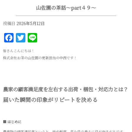
山佐園の茶話～part４９～
投稿日
2026年5月12日
Facebook
Twitter
Line
皆さんこんにちは！
株式会社お茶の山佐園の更新担当の中西です！
農家の顧客満足度を左右する出荷・梱包・対応力とは？
届いた瞬間の印象がリピートを決める
■ はじめに
農産物の顧客満足度というと、味や鮮度、見た目の良さに目が向きがちです。