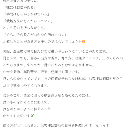
農家の皆さまの中には、
「味には自信がある」
「手間はしっかりかけている」
「栽培方法にもこだわっている」
という思いを持ちながらも、
「でも、その良さがなかなか伝わらない」
と感じたことがある方も多いのではないでしょうか
実際、農産物は見た目だけでは違いが伝わりにくいことがあります。
同じトマトでも、甘みの出方や香り、育て方、収穫タイミング、土づくりへの
こだわりまで、すべてが一目でわかるわけではありません。
お米や果物、葉物野菜、根菜、豆類でも同じです。
良いものを作っていても、その価値が伝わらなければ、お客様は価格や見た目
だけで判断しやすくなります。
だからこそ、農家における顧客満足度を高めるためには、
良いものを作ることに加えて、
良さがわかるように伝えること
がとても大切です
伝え方が上手になると、お客様は商品の背景を理解しやすくなります。