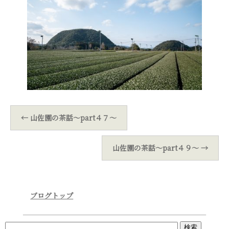
←
山佐園の茶話～part４７～
山佐園の茶話～part４９～
→
ブログトップ