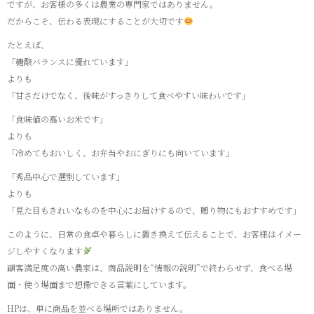
ですが、お客様の多くは農業の専門家ではありません。
だからこそ、伝わる表現にすることが大切です
たとえば、
「糖酸バランスに優れています」
よりも
「甘さだけでなく、後味がすっきりして食べやすい味わいです」
「食味値の高いお米です」
よりも
「冷めてもおいしく、お弁当やおにぎりにも向いています」
「秀品中心で選別しています」
よりも
「見た目もきれいなものを中心にお届けするので、贈り物にもおすすめです」
このように、日常の食卓や暮らしに置き換えて伝えることで、お客様はイメー
ジしやすくなります
顧客満足度の高い農家は、商品説明を“情報の説明”で終わらせず、食べる場
面・使う場面まで想像できる言葉にしています。
HPは、単に商品を並べる場所ではありません。