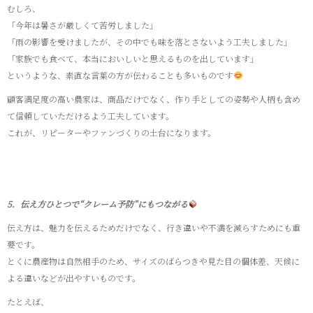
むしろ、
「今年は暑さが厳しくて苦労しました」
「雨の影響を受けましたが、その中でも味を落とさないよう工夫しました」
「家族でも食べて、本当においしいと思えるものを出しています」
というような、素直な言葉の方が伝わることも多いものです
顧客満足度の高い農家は、商品だけでなく、作り手としての姿勢や人柄も含め
て信頼していただけるよう工夫しています。
これが、リピーターやファンづくりの土台になります。
5．伝え方ひとつで“クレーム予防”にもつながる
伝え方は、魅力を伝えるためだけでなく、行き違いや不満を減らすためにも重
要です。
とくに農産物は自然相手のため、サイズのばらつきや見た目の個体差、天候に
よる違いなどが出やすいものです。
たとえば、