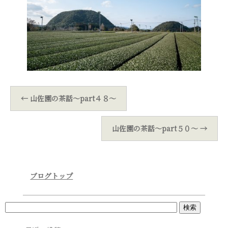
←
山佐園の茶話～part４８～
山佐園の茶話～part５０～
→
ブログトップ