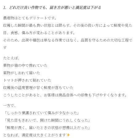
1．どれだけ良い作物でも、届き方が悪いと満足度は下がる
農産物はとてもデリケートです。
収穫した瞬間が最も良い状態とは限らず、その後の扱い方によって鮮度や見た
目、食感、傷み方が変わることがあります。
そのため、出荷や梱包は単なる作業ではなく、品質を守るための大切な工程で
す
たとえば、
果物が箱の中で擦れていた
葉物がしおれて届いた
トマトが押されて割れていた
収穫後の温度管理が甘く鮮度が落ちていた
こうしたことがあると、お客様は商品自体への印象も下げやすくなります。
一方で、
「しっかり保護されていて傷みが少なかった」
「見た目もきれいで、開けた瞬間にうれしくなった」
「鮮度が良く、届いたときの状態が想像以上だった」
となれば、満足度は大きく上がります