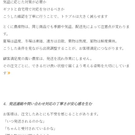
気温に応じた対策が必要か
ギフトと自宅用で対応を分けるべきか
こうした確認を丁寧に行うことで、トラブルは大きく減らせます
とくに農産物は、同じ商品でも季節や気温、配送先によって注意点が変わりま
す。
夏場は温度、冬場は凍結、遠方は日数、果物は熟度、葉物は鮮度保持。
こうした条件を見ながら出荷調整することが、お客様満足につながります。
顧客満足度の高い農家は、発送を流れ作業にしません。
その注文ごとに、できるだけ良い状態で届くよう考える姿勢を大切にしていま
す
4．発送連絡や問い合わせ対応の丁寧さが安心感を生む
お客様は、注文したあとにも不安を感じることがあります。
「いつ発送されるのかな」
「ちゃんと受付されているかな」