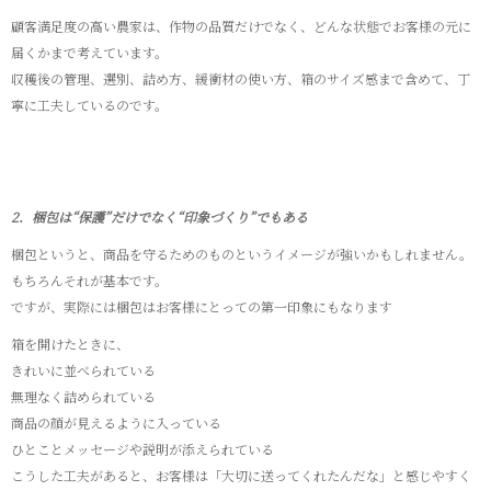
顧客満足度の高い農家は、作物の品質だけでなく、どんな状態でお客様の元に
届くかまで考えています。
収穫後の管理、選別、詰め方、緩衝材の使い方、箱のサイズ感まで含めて、丁
寧に工夫しているのです。
2．梱包は“保護”だけでなく“印象づくり”でもある
梱包というと、商品を守るためのものというイメージが強いかもしれません。
もちろんそれが基本です。
ですが、実際には梱包はお客様にとっての第一印象にもなります
箱を開けたときに、
きれいに並べられている
無理なく詰められている
商品の顔が見えるように入っている
ひとことメッセージや説明が添えられている
こうした工夫があると、お客様は「大切に送ってくれたんだな」と感じやすく