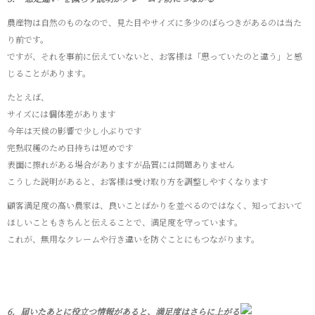
農産物は自然のものなので、見た目やサイズに多少のばらつきがあるのは当た
り前です。
ですが、それを事前に伝えていないと、お客様は「思っていたのと違う」と感
じることがあります。
たとえば、
サイズには個体差があります
今年は天候の影響で少し小ぶりです
完熟収穫のため日持ちは短めです
表面に擦れがある場合がありますが品質には問題ありません
こうした説明があると、お客様は受け取り方を調整しやすくなります
顧客満足度の高い農家は、良いことばかりを並べるのではなく、知っておいて
ほしいこともきちんと伝えることで、満足度を守っています。
これが、無用なクレームや行き違いを防ぐことにもつながります。
6．届いたあとに役立つ情報があると、満足度はさらに上がる