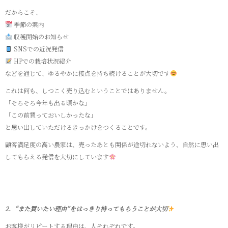
だからこそ、
季節の案内
収穫開始のお知らせ
SNSでの近況発信
HPでの栽培状況紹介
などを通じて、ゆるやかに接点を持ち続けることが大切です
これは何も、しつこく売り込むということではありません。
「そろそろ今年も出る頃かな」
「この前買っておいしかったな」
と思い出していただけるきっかけをつくることです。
顧客満足度の高い農家は、売ったあとも関係が途切れないよう、自然に思い出
してもらえる発信を大切にしています
2．“また買いたい理由”をはっきり持ってもらうことが大切
お客様がリピートする理由は、人それぞれです。