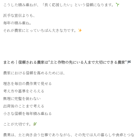
こうした積み重ねが、「長く応援したい」という信頼になります。
派手な宣伝よりも、
毎年の積み重ね。
それが農家にとっていちばん大きな力です。
まとめ｜信頼される農家は“土と作物の先にいる人まで大切にできる農家”
農家における信頼を高めるためには、
理念を毎日の農作業で見せる
考え方や基準をそろえる
無理に完璧を装わない
出荷後のことまで考える
小さな信頼を毎年積み重ねる
ことが大切です。
農業は、土と向き合う仕事でありながら、その先では人の暮らしや食卓とつな