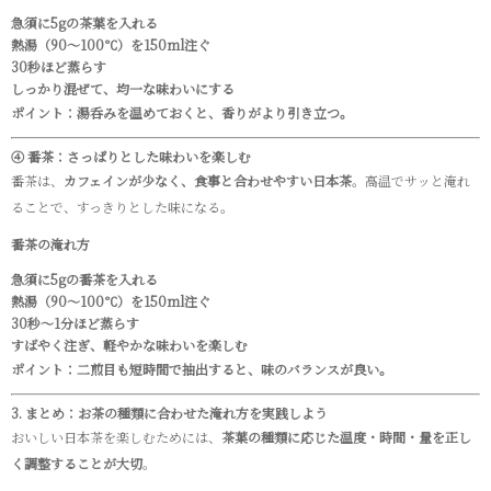
急須に5gの茶葉を入れる
熱湯（90～100℃）を150ml注ぐ
30秒ほど蒸らす
しっかり混ぜて、均一な味わいにする
ポイント：湯呑みを温めておくと、香りがより引き立つ。
④ 番茶：さっぱりとした味わいを楽しむ
番茶は、
カフェインが少なく、食事と合わせやすい日本茶
。高温でサッと淹れ
ることで、すっきりとした味になる。
番茶の淹れ方
急須に5gの番茶を入れる
熱湯（90～100℃）を150ml注ぐ
30秒～1分ほど蒸らす
すばやく注ぎ、軽やかな味わいを楽しむ
ポイント：二煎目も短時間で抽出すると、味のバランスが良い。
3. まとめ：お茶の種類に合わせた淹れ方を実践しよう
おいしい日本茶を楽しむためには、
茶葉の種類に応じた温度・時間・量を正し
く調整することが大切
。