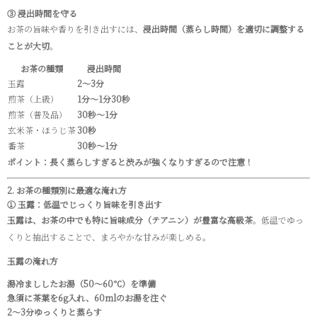
③ 浸出時間を守る
お茶の旨味や香りを引き出すには、
浸出時間（蒸らし時間）を適切に調整する
ことが大切
。
お茶の種類
浸出時間
玉露
2～3分
煎茶（上級）
1分～1分30秒
煎茶（普及品）
30秒～1分
玄米茶・ほうじ茶
30秒
番茶
30秒～1分
ポイント：長く蒸らしすぎると渋みが強くなりすぎるので注意！
2. お茶の種類別に最適な淹れ方
① 玉露：低温でじっくり旨味を引き出す
玉露は、お茶の中でも特に旨味成分（テアニン）が豊富な高級茶
。低温でゆっ
くりと抽出することで、まろやかな甘みが楽しめる。
玉露の淹れ方
湯冷まししたお湯（50～60℃）を準備
急須に茶葉を6g入れ、60mlのお湯を注ぐ
2～3分ゆっくりと蒸らす