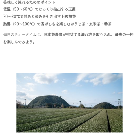
美味しく淹れるためのポイント
低温（50～60℃）でじっくり抽出する玉露
70～80℃で甘みと渋みを引き出す上級煎茶
熱湯（90～100℃）で香ばしさを楽しむほうじ茶・玄米茶・番茶
毎日のティータイムに、
日本茶農家が推奨する淹れ方を取り入れ、最高の一杯
を楽しんでみよう。