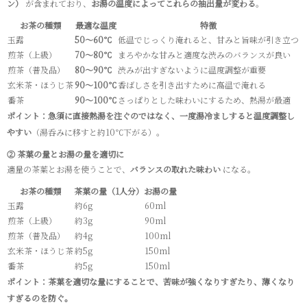
ン）
が含まれており、
お湯の温度によってこれらの抽出量が変わる
。
お茶の種類
最適な温度
特徴
玉露
50～60℃
低温でじっくり淹れると、甘みと旨味が引き立つ
煎茶（上級）
70～80℃
まろやかな甘みと適度な渋みのバランスが良い
煎茶（普及品）
80～90℃
渋みが出すぎないように温度調整が重要
玄米茶・ほうじ茶
90～100℃
香ばしさを引き出すために高温で淹れる
番茶
90～100℃
さっぱりとした味わいにするため、熱湯が最適
ポイント：急須に直接熱湯を注ぐのではなく、一度湯冷ましすると温度調整し
やすい
（湯呑みに移すと約10℃下がる）。
② 茶葉の量とお湯の量を適切に
適量の茶葉とお湯を使うことで、
バランスの取れた味わい
になる。
お茶の種類
茶葉の量（1人分）
お湯の量
玉露
約6g
60ml
煎茶（上級）
約3g
90ml
煎茶（普及品）
約4g
100ml
玄米茶・ほうじ茶
約5g
150ml
番茶
約5g
150ml
ポイント：茶葉を適切な量にすることで、苦味が強くなりすぎたり、薄くなり
すぎるのを防ぐ。