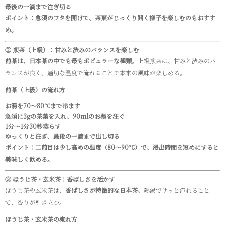
最後の一滴まで注ぎ切る
ポイント：急須のフタを開けて、茶葉がじっくり開く様子を楽しむのもおすす
め。
② 煎茶（上級）：甘みと渋みのバランスを楽しむ
煎茶は、日本茶の中でも最もポピュラーな種類
。上級煎茶は、甘みと渋みのバ
ランスが良く、適切な温度で淹れることで本来の風味が楽しめる。
煎茶（上級）の淹れ方
お湯を70～80℃まで冷ます
急須に3gの茶葉を入れ、90mlのお湯を注ぐ
1分～1分30秒蒸らす
ゆっくりと注ぎ、最後の一滴まで出し切る
ポイント：二煎目は少し高めの温度（80～90℃）で、浸出時間を短めにすると
美味しく飲める。
③ ほうじ茶・玄米茶：香ばしさを活かす
ほうじ茶や玄米茶は、
香ばしさが特徴的な日本茶
。熱湯でサッと淹れること
で、香りが引き立つ。
ほうじ茶・玄米茶の淹れ方