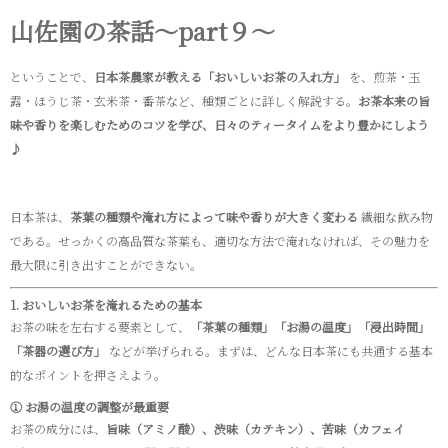
山佐園の茶話～part９～
ということで、
日本茶農家が教える「おいしいお茶の入れ方」
を、煎茶・玉
露・ほうじ茶・玄米茶・番茶など、種類ごとに詳しく解説する。
お茶本来の旨
味や香りを楽しむためのコツを学び、日々のティータイムをより豊かにしよう
♪
日本茶は、
茶葉の種類や淹れ方によって味や香りが大きく変わる
繊細な飲み物
である。せっかくの高品質な茶葉も、適切な方法で淹れなければ、その魅力を
最大限に引き出すことができない。
1. おいしいお茶を淹れるための基本
お茶の味を左右する要素として、
「茶葉の種類」「お湯の温度」「浸出時間」
「茶器の選び方」
などが挙げられる。まずは、どんな日本茶にも共通する基本
的なポイントを押さえよう。
① お湯の温度の調整が最重要
お茶の成分には、
旨味（アミノ酸）、渋味（カテキン）、苦味（カフェイ