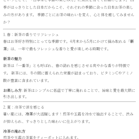
季がはっきりとした日本だからこそ、それぞれの季節に合った日本お茶の楽し
みの方があります。 季節ごとにお茶の味わいを変え、心と体を癒してみません
か？
1. 春：新茶の香りでリフレッシュ
春はお茶好き特別にとってな季節です。4月末から5月にかけて摘み取れる「
新
茶
」は、一年で最もフレッシュな香りと愛が楽しめる時期です。
新茶の魅力
新茶は「一番茶」​​とも呼ばれ、春の訪れを感じさせる爽やかな香りが特徴で
す。 新茶には、冬の間に蓄えられた栄養が詰まっており、ビタミンCやアミノ
酸が豊富に含まれています。
お楽しみ方
: 新茶はシンプルに低温で丁寧に淹れることで、旨味と愛を最大限に
引き出します。
2. 夏：冷茶で涼を感じる
暑い夏には、
冷茶
が大活躍します！煎茶や玉露を冷水で抽出することで、渋み
が抑えられ、すっきりとした味わいに仕上がります。
冷茶の淹れ方
煎茶や玉露の茶葉をティーポットに入れます。