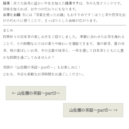
抹茶
：点てた抹茶に温かい牛乳を加えた
抹茶ラテ
は、冬の人気ドリンクです。
甘味を加えれば、おやつの代わりにもなります。
お茶とお鍋
: 冬には「茶葉を使ったお鍋」もおすすめです！ほうじ茶や煎茶を出
汁の代わりに使うことで、さっぱりとした旨味が広がります。
まとめ
四季折々の日本茶の楽しみ方をご紹介しました。 季節に合わせたお茶を淹れる
ことで、その時期ならではの香りや味わいを堪能できます。 春の新茶、夏の冷
茶、秋の香ばしいお茶、冬の玉露や抹茶と、一年を通して日本茶とともに心豊
かな時間を過ごしてみませんか？
次回の「山佐園の茶話～part5～」もお楽しみに！
どれも、今日も素敵なお茶時間をお過ごしください。
←
山佐園の茶話～part3～
山佐園の茶話～part5～
→