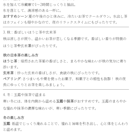
水を加えて冷蔵庫で1～2時間じっくりと抽出。
氷を落として、清涼感のある一杯に。
おすすめシーン
:夏の午後のひと休みに、冷たいお茶でクールダウン。水出し茶
はカフェインも穏やかなので、夜のリラックスタイムにもぴったりです。
3. 秋：香ばしいほうじ茶や玄米茶
秋は涼しさが戻り、温かいお茶が恋しくなる季節です。香ばしい香りが特徴の
ほうじ茶
や
玄米
茶
がぴったりです。
秋の日本茶の楽しみ方
ほうじ茶
：焙煎された茶葉の香ばしさと、まろやかな味わいが秋の気分に寄り
添います。
玄米茶
：炒った玄米の香ばしさが、食欲の秋にぴったりです。
ペアリング
: さつまいもや栗を使ったお菓子、和菓子との相性も抜群！ 秋の夜
長にゆっくりとお茶を楽しみましょう。
4. 冬：玉露や抹茶で温まる
寒い冬には、体を内側から温める
玉露
や
抹茶
がおすすめです。玉露のまろやか
な憧れや抹茶の濃厚な味わいが、寒い季節にぴったりです。
冬の楽しみ方
玉露
: 低温でじっくり淹れることで、憧れと旨味を引き出し、心と体をじんわり
と温めます。