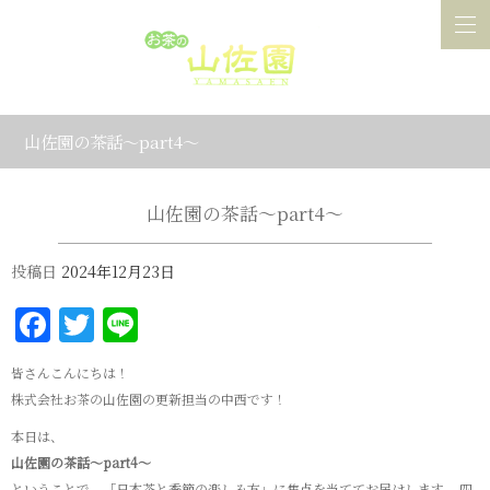
山佐園の茶話～part4～
山佐園の茶話～part4～
投稿日
2024年12月23日
Facebook
Twitter
Line
皆さんこんにちは！
株式会社お茶の山佐園の更新担当の中西です！
本日は、
山佐園の茶話～part4～
ということで、「日本茶と季節の楽しみ方」に焦点を当ててお届けします。 四