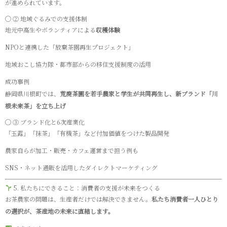
が進められています。
◯ ② 地域ぐるみでの支援体制
地元中高生やボランティアによる
収穫体験
NPOと連携した「放棄茶園再生プロジェクト」
地域おこし協力隊・都市部からの移住支援制度の活用
成功事例
静岡県川根町では、
荒廃茶園を若手農家と学生が共同再生し、新ブランド「川
根未来茶」を立ち上げ
◯ ③ ブランド化と6次産業化
「玉露」「抹茶」「有機茶」など付加価値をつけた製品開発
農家自らが加工・販売・カフェ運営まで担う例も
SNS・ネット通販を活用したダイレクトマーケティング
5. 私たちにできること：消費者の支援が未来をつくる
お茶農家の問題は、生産者だけでは解決できません。
私たち消費者一人ひとり
の選択が、茶産地の未来に直結します。