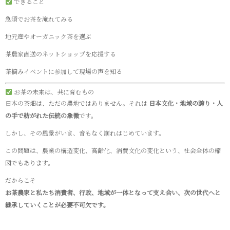
できること
急須でお茶を淹れてみる
地元産やオーガニック茶を選ぶ
茶農家直送のネットショップを応援する
茶摘みイベントに参加して現場の声を知る
お茶の未来は、共に育むもの
日本の茶畑は、ただの農地ではありません。それは
日本文化・地域の誇り・人
の手で紡がれた伝統の象徴
です。
しかし、その風景がいま、音もなく崩れはじめています。
この問題は、農業の構造変化、高齢化、消費文化の変化という、社会全体の縮
図でもあります。
だからこそ
お茶農家と私たち消費者、行政、地域が一体となって支え合い、次の世代へと
継承していくことが必要不可欠です。