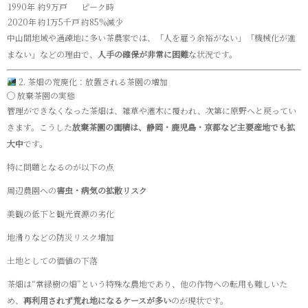
1990年
約9万戸
ピーク時
2020年
約1万5千戸
約85%減少
中山間地域や過疎地に多い茶農家では、「人を雇う余裕がない」「機械化が進
まない」などの理由で、
人手の確保が非常に困難
な状況です。
2. 茶畑の荒廃化：放置される茶園の増加
◯ 放棄茶園の実態
管理ができなくなった茶畑は、雑草や灌木に覆われ、次第に原野へと戻ってい
きます。こうした
放棄茶園の面積は、静岡・鹿児島・京都など主要産地でも拡
大中
です。
特に問題となるのが以下の点
周辺農園への
害虫・病気の拡散リスク
美観の低下と観光資源の劣化
地滑りなどの防災リスク増加
土地としての価値の下落
茶畑は“常緑樹の畑”という特殊な農地であり、他の作物への転用も難しいた
め、
再利用されず荒れ地になるケースが多い
のが現状です。