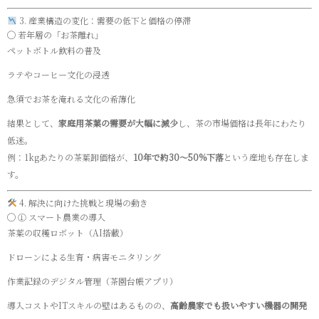
3. 産業構造の変化：需要の低下と価格の停滞
◯ 若年層の「お茶離れ」
ペットボトル飲料の普及
ラテやコーヒー文化の浸透
急須でお茶を淹れる文化の希薄化
結果として、
家庭用茶葉の需要が大幅に減少
し、茶の市場価格は長年にわたり
低迷。
例：1kgあたりの茶葉卸価格が、
10年で約30〜50%下落
という産地も存在しま
す。
4. 解決に向けた挑戦と現場の動き
◯ ① スマート農業の導入
茶葉の収穫ロボット（AI搭載）
ドローンによる生育・病害モニタリング
作業記録のデジタル管理（茶園台帳アプリ）
導入コストやITスキルの壁はあるものの、
高齢農家でも扱いやすい機器の開発