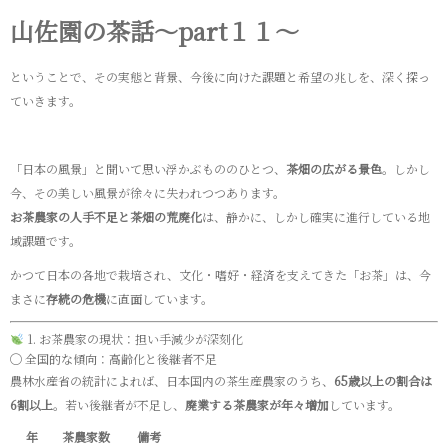
山佐園の茶話～part１１～
ということで、その実態と背景、今後に向けた課題と希望の兆しを、深く探っ
ていきます。
「日本の風景」と聞いて思い浮かぶもののひとつ、
茶畑の広がる景色
。しかし
今、その美しい風景が徐々に失われつつあります。
お茶農家の人手不足と茶畑の荒廃化
は、静かに、しかし確実に進行している地
域課題です。
かつて日本の各地で栽培され、文化・嗜好・経済を支えてきた「お茶」は、今
まさに
存続の危機
に直面しています。
1. お茶農家の現状：担い手減少が深刻化
◯ 全国的な傾向：高齢化と後継者不足
農林水産省の統計によれば、日本国内の茶生産農家のうち、
65歳以上の割合は
6割以上
。若い後継者が不足し、
廃業する茶農家が年々増加
しています。
年
茶農家数
備考