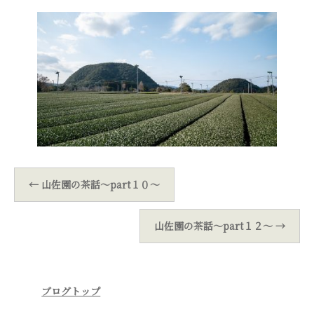
←
山佐園の茶話～part１０～
山佐園の茶話～part１２～
→
ブログトップ