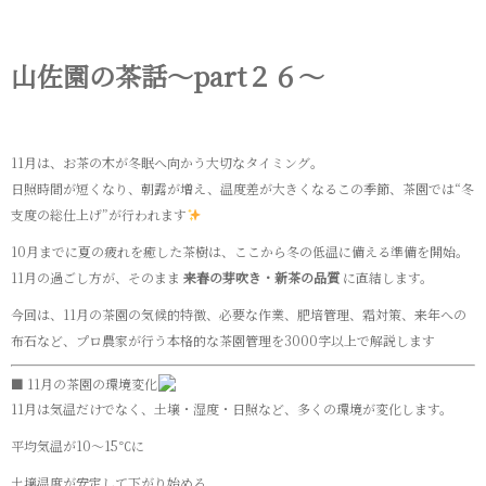
山佐園の茶話～part２６～
11月は、お茶の木が冬眠へ向かう大切なタイミング。
日照時間が短くなり、朝露が増え、温度差が大きくなるこの季節、茶園では“冬
支度の総仕上げ”が行われます
10月までに夏の疲れを癒した茶樹は、ここから冬の低温に備える準備を開始。
11月の過ごし方が、そのまま
来春の芽吹き・新茶の品質
に直結します。
今回は、11月の茶園の気候的特徴、必要な作業、肥培管理、霜対策、来年への
布石など、プロ農家が行う本格的な茶園管理を3000字以上で解説します
■ 11月の茶園の環境変化
11月は気温だけでなく、土壌・湿度・日照など、多くの環境が変化します。
平均気温が10〜15℃に
土壌温度が安定して下がり始める