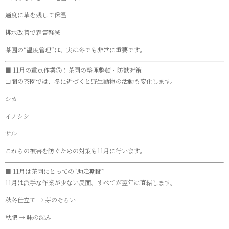
適度に草を残して保温
排水改善で霜害軽減
茶園の“温度管理”は、実は冬でも非常に重要です。
■ 11月の重点作業⑤：茶園の整理整頓・防獣対策
山間の茶園では、冬に近づくと野生動物の活動も変化します。
シカ
イノシシ
サル
これらの被害を防ぐための対策も11月に行います。
■ 11月は茶園にとっての“助走期間”
11月は派手な作業が少ない反面、すべてが翌年に直結します。
秋冬仕立て → 芽のそろい
秋肥 → 味の深み