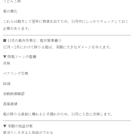
うどんこ病
葉の黄化
これらは越冬して翌年に被害を出すため、11月中にしっかりチェックしておく
必要があります。
■ 11月の重点作業④：霜対策準備
12月〜2月にかけて降りる霜は、茶園に大きなダメージを与えます。
▼ 防霜ファンの整備
点検
ベアリング交換
給油
自動制御確認
落葉清掃
霜が降りる直前に壊れると手遅れのため、11月に入念に点検します。
▼ 茶園の地温対策
草刈りしすぎると地温が下がる