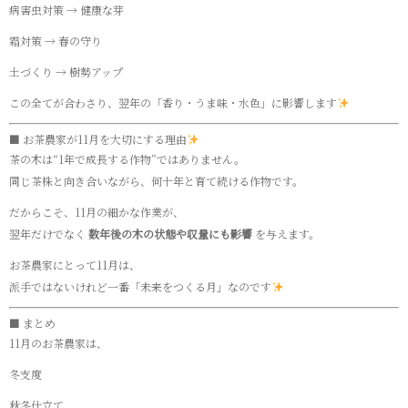
病害虫対策 → 健康な芽
霜対策 → 春の守り
土づくり → 樹勢アップ
この全てが合わさり、翌年の「香り・うま味・水色」に影響します
■ お茶農家が11月を大切にする理由
茶の木は“1年で成長する作物”ではありません。
同じ茶株と向き合いながら、何十年と育て続ける作物です。
だからこそ、11月の細かな作業が、
翌年だけでなく
数年後の木の状態や収量にも影響
を与えます。
お茶農家にとって11月は、
派手ではないけれど一番「未来をつくる月」なのです
■ まとめ
11月のお茶農家は、
冬支度
秋冬仕立て