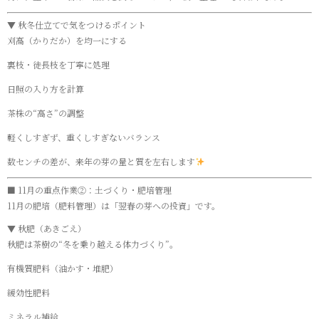
▼ 秋冬仕立てで気をつけるポイント
刈高（かりだか）を均一にする
裏枝・徒長枝を丁寧に処理
日照の入り方を計算
茶株の“高さ”の調整
軽くしすぎず、重くしすぎないバランス
数センチの差が、来年の芽の量と質を左右します
■ 11月の重点作業②：土づくり・肥培管理
11月の肥培（肥料管理）は「翌春の芽への投資」です。
▼ 秋肥（あきごえ）
秋肥は茶樹の“冬を乗り越える体力づくり”。
有機質肥料（油かす・堆肥）
緩効性肥料
ミネラル補給