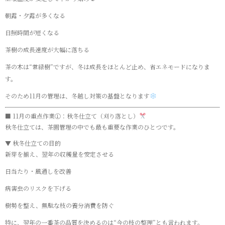
朝露・夕露が多くなる
日照時間が短くなる
茶樹の成長速度が大幅に落ちる
茶の木は“常緑樹”ですが、冬は成長をほとんど止め、省エネモードになりま
す。
そのため11月の管理は、冬越し対策の基盤となります
■ 11月の重点作業①：秋冬仕立て（刈り落とし）
秋冬仕立ては、茶園管理の中でも最も重要な作業のひとつです。
▼ 秋冬仕立ての目的
新芽を揃え、翌年の収穫量を安定させる
日当たり・風通しを改善
病害虫のリスクを下げる
樹勢を整え、無駄な枝の養分消費を防ぐ
特に、翌年の一番茶の品質を決めるのは“今の枝の整理”とも言われます。