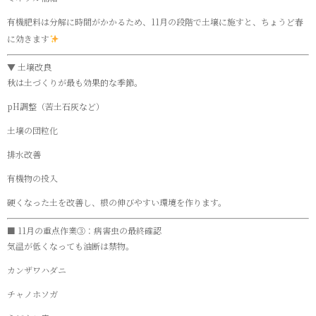
有機肥料は分解に時間がかかるため、11月の段階で土壌に施すと、ちょうど春
に効きます
▼ 土壌改良
秋は土づくりが最も効果的な季節。
pH調整（苦土石灰など）
土壌の団粒化
排水改善
有機物の投入
硬くなった土を改善し、根の伸びやすい環境を作ります。
■ 11月の重点作業③：病害虫の最終確認
気温が低くなっても油断は禁物。
カンザワハダニ
チャノホソガ